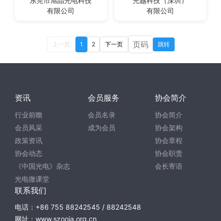
东莞市旭晶光电科技
光越科技（深圳）
有限公司
有限公司
上一页
1
2
下一页
跳转
资讯
会员服务
协会简介
行业前瞻
会员名录
协会简介
会员风采
成为会员
协会架构
政策资讯
协会章程
协会动态
协会职责
《中国光电》杂志
会长寄语
光电微课堂
联系我们
电话：+86 755 88242545 / 88242548
网址：www.szooia.org.cn