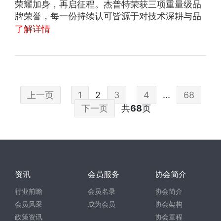
荣耀加身，再启征程。杰普特荣获三项重量级品
牌荣誉，每一份持续认可皆源于对技术深耕与品
质坚守的长期主义。以光为媒，以精工立信，我
了解详情
们不断赢得行业权威的再度肯定。荣誉既是见
证，亦是鞭策。立于新的起点，杰普特将笃行不
怠，向更高处进阶。
上一页
1
2
3
4
...
68
下一页
共
68
页
资讯
会员服务
协会简介
行业前瞻
会员名录
协会简介
会员风采
成为会员
协会架构
政策资讯
协会章程