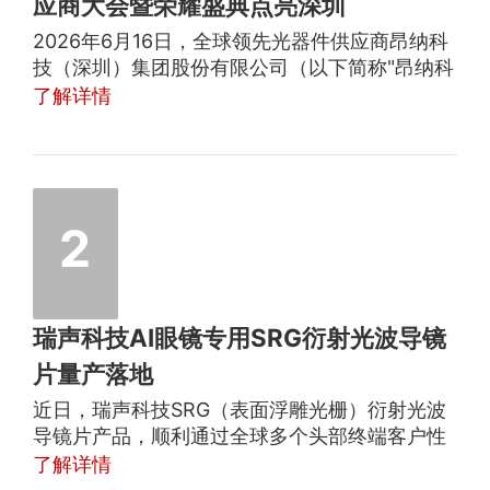
应商大会暨荣耀盛典点亮深圳
2026年6月16日，全球领先光器件供应商昂纳科
技（深圳）集团股份有限公司（以下简称"昂纳科
技/集团"）于深圳总部举办2025年卓越供应商颁
了解详情
奖典礼。本次大会以"逐光而上，聚力同行"为主
题，汇聚海内外多家核心供应链合作伙伴，围绕
后光模块时代产业演进、下一代高速光互联技术
迭代、人工智能技术发展机遇、全球化供应链协
同共赢四大核心议题，开展深度研讨与战略对
2
接。
瑞声科技AI眼镜专用SRG衍射光波导镜
片量产落地
近日，瑞声科技SRG（表面浮雕光栅）衍射光波
导镜片产品，顺利通过全球多个头部终端客户性
能和可靠性测试，达成量产定点合作，目前部分
了解详情
项目已进入批量爬坡交付阶段。按照客户需求预