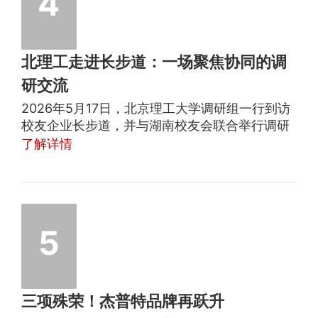
4
北理工走进长步道：一场聚焦协同的调
研交流
2026年5月17日，北京理工大学调研组一行到访
校友企业长步道，并与湖南校友会联合举行调研
座谈交流会议。本次活动聚焦校企协同、产学研
了解详情
合作与校友资源互通，旨在推动校企融合与人才
共育。
5
三项殊荣！杰普特品牌再跃升