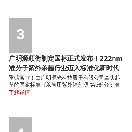
测，2026年下半年开始将迎来规模化量产出货窗
口期。
3
广明源领衔制定国标正式发布！222nm
准分子紫外杀菌行业迈入标准化新时代
重磅官宣！由广明源光科技股份有限公司牵头起
草的国家标准《杀菌用紫外辐射源 第3部分：准
分子紫外辐射源》（GB/T 19258.3-2026），已
了解详情
于2026年5月25日正式发布，并定于2026年12
月1日全面落地实施。